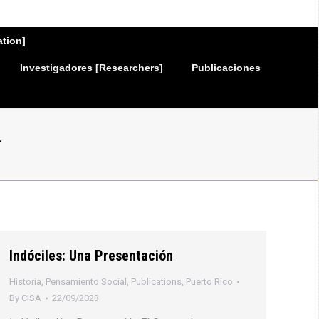
ation]
Investigadores [Researchers]
Publicaciones
L
Indóciles: Una Presentación
Historia
,
Pensamiento Social
,
Publications
,
Puerto Rico
By
CISA
22/09/2023