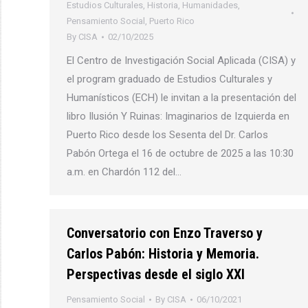
Estudios Culturales
,
Historia
,
Humanidades
,
Pensamiento Social
,
Puerto Rico
By
CISA
02/10/2025
El Centro de Investigación Social Aplicada (CISA) y
el program graduado de Estudios Culturales y
Humanísticos (ECH) le invitan a la presentación del
libro Ilusión Y Ruinas: Imaginarios de Izquierda en
Puerto Rico desde los Sesenta del Dr. Carlos
Pabón Ortega el 16 de octubre de 2025 a las 10:30
a.m. en Chardón 112 del…
Conversatorio con Enzo Traverso y
Carlos Pabón: Historia y Memoria.
Perspectivas desde el siglo XXI
Pensamiento Social
By
CISA
06/10/2021