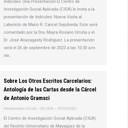
Indóciles: Una Presentación El Centro de
Investigación Social Aplicada (CISA) le invita a la
presentación de Indóciles: Nueva Visita al
Laberinto de Mario R. Cancel Sepúlveda. Este será
comentado por la Dra. Mayra Rosario Urrutia y el
Dr. José Anazagasty Rodríguez. La presentación
será el 26 de septiembre de 2023 a las 10:30 a.m.
vía…
Sobre Los Otros Escritos Carcelarios:
Antología de las Cartas desde la Cárcel
de Antonio Gramsci
Pensamiento Social
By
CISA
30/04/2022
El Centro de Investigación Social Aplicada (CISA)
del Recinto Universitario de Mayagüez de la