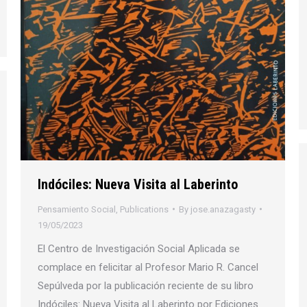
Indóciles: Nueva Visita al Laberinto
Pensamiento Social
,
Publications
By
jose.anazagasty
19/05/2023
El Centro de Investigación Social Aplicada se
complace en felicitar al Profesor Mario R. Cancel
Sepúlveda por la publicación reciente de su libro
Indóciles: Nueva Visita al Laberinto por Ediciones