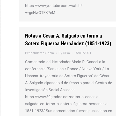
https://www.youtube.com/watch?
v=geHwOTEK7eM
Notas a César A. Salgado en torno a
Sotero Figueroa Hernández (1851-1923)
Pensamiento Social
By
CISA
15/03/2021
Comentario del historiador Mario R. Cancel a la
conferencia “San Juan / Ponce / Nueva York / La
Habana: trayectoria de Sotero Figueroa” de César
A. Salgado elpasado 4 de febrero para el Centro de
Investigación Social Aplicada:
https://www.80grados.net/notas-a-cesar-a-
salgado-en-torno-a-sotero-figueroa-hernandez-
1851-1923/ Sus comentarios fueron publicados en