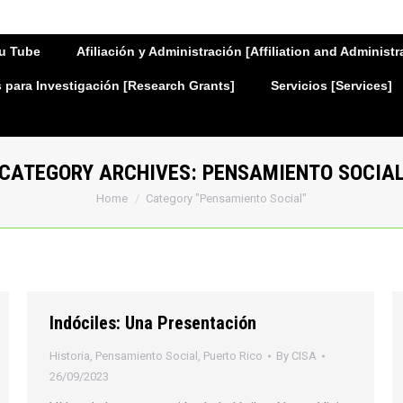
u Tube
Afiliación y Administración [Affiliation and Administr
para Investigación [Research Grants]
Servicios [Services]
CATEGORY ARCHIVES:
PENSAMIENTO SOCIA
You are here:
Home
Category "Pensamiento Social"
Indóciles: Una Presentación
Historia
,
Pensamiento Social
,
Puerto Rico
By
CISA
26/09/2023