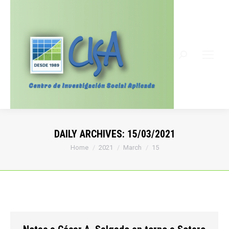
Search:
DAILY ARCHIVES:
15/03/2021
You are here:
Home
2021
March
15