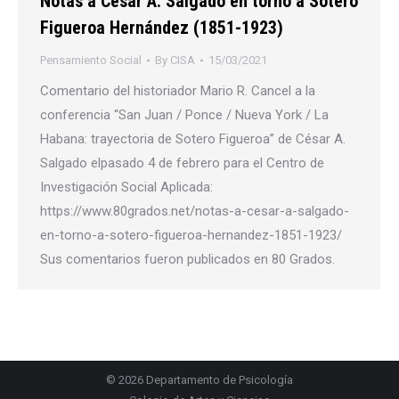
Notas a César A. Salgado en torno a Sotero
Figueroa Hernández (1851-1923)
Pensamiento Social
By
CISA
15/03/2021
Comentario del historiador Mario R. Cancel a la
conferencia “San Juan / Ponce / Nueva York / La
Habana: trayectoria de Sotero Figueroa” de César A.
Salgado elpasado 4 de febrero para el Centro de
Investigación Social Aplicada:
https://www.80grados.net/notas-a-cesar-a-salgado-
en-torno-a-sotero-figueroa-hernandez-1851-1923/
Sus comentarios fueron publicados en 80 Grados.
© 2026
Departamento de Psicología