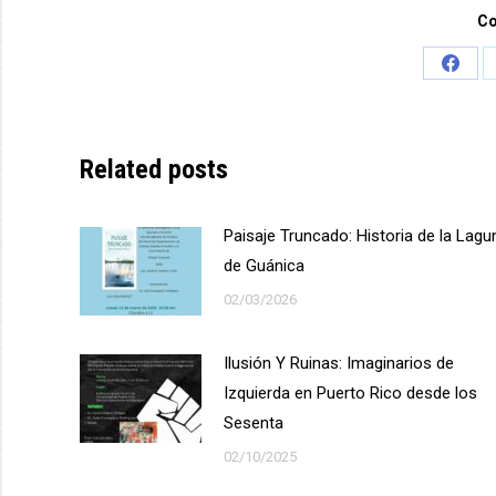
Co
Share
on
Face
Related posts
Paisaje Truncado: Historia de la Lagu
de Guánica
02/03/2026
Ilusión Y Ruinas: Imaginarios de
Izquierda en Puerto Rico desde los
Sesenta
02/10/2025