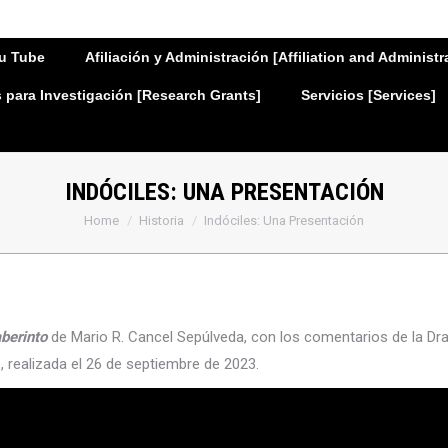
u Tube
Afiliación y Administración [Affiliation and Administr
para Investigación [Research Grants]
Servicios [Services]
INDÓCILES: UNA PRESENTACIÓN
You are here:
Home
Historia
Indóciles: Una Presentación
aberinto
de Mario R. Cancel Sepúlveda, con los comentarios de la Dra
, realizada el 26 de septiembre de 2023.