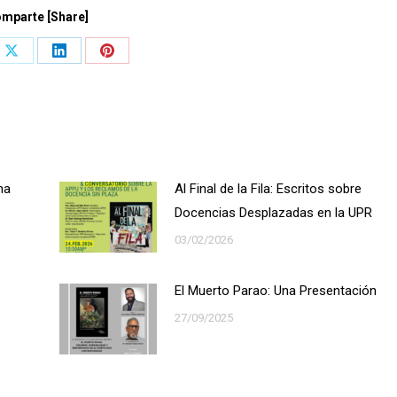
mparte [Share]
Share
Share
Share
on
on
on
book
X
LinkedIn
Pinterest
na
Al Final de la Fila: Escritos sobre
Docencias Desplazadas en la UPR
03/02/2026
El Muerto Parao: Una Presentación
27/09/2025