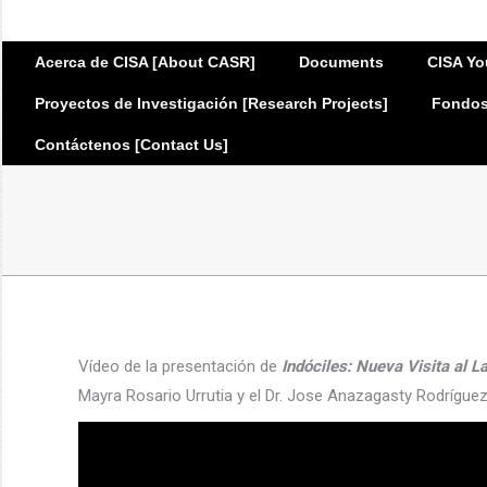
Acerca de CISA [About CASR]
Documents
CISA Yo
Proyectos de Investigación [Research Projects]
Fondos 
Contáctenos [Contact Us]
Vídeo de la presentación de
Indóciles: Nueva Visita al L
Mayra Rosario Urrutia y el Dr. Jose Anazagasty Rodríguez