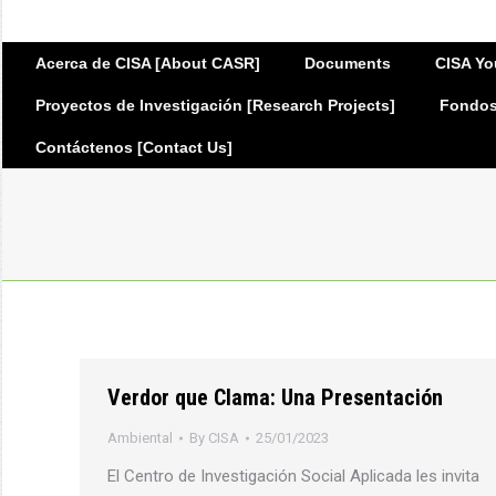
Acerca de CISA [About CASR]
Documents
CISA Yo
Proyectos de Investigación [Research Projects]
Fondos 
Contáctenos [Contact Us]
Verdor que Clama: Una Presentación
Ambiental
By
CISA
25/01/2023
El Centro de Investigación Social Aplicada les invita