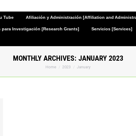
u Tube
Afiliación y Administración [Affiliation and Administr
para Investigación [Research Grants]
Servicios [Services]
MONTHLY ARCHIVES:
JANUARY 2023
You are here:
Home
2023
January