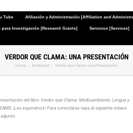
u Tube
Afiliación y Administración [Affiliation and Administr
para Investigación [Research Grants]
Servicios [Services]
VERDOR QUE CLAMA: UNA PRESENTACIÓN
You are here:
Home
Ambiental
Verdor que Clama: Una Presentación
presentación del libro
Verdor que Clama: Medioambiente, Lengua y
TEAMS. ¡Les esperamos! Para conectarse vaya al siguiente enlace:
 adjunto.