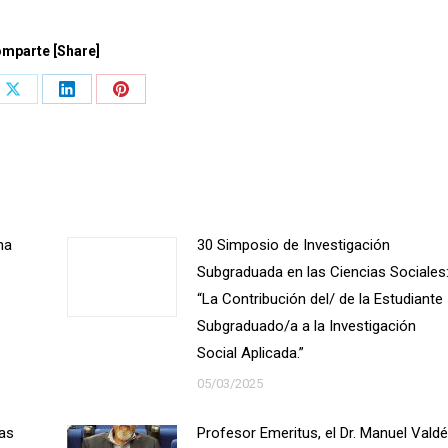
mparte [Share]
Share
Share
Share
on
on
on
book
X
LinkedIn
Pinterest
na
30 Simposio de Investigación
Subgraduada en las Ciencias Sociales
“La Contribución del/ de la Estudiante
Subgraduado/a a la Investigación
Social Aplicada.”
05/03/2025
las
Profesor Emeritus, el Dr. Manuel Vald