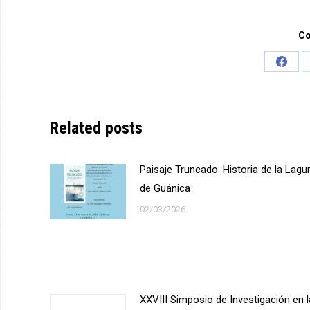
Co
Share
on
Face
Related posts
Paisaje Truncado: Historia de la Lagu
de Guánica
02/03/2026
XXVIII Simposio de Investigación en 