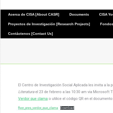
Acerca de CISA [About CASR]
Documents
CISA Yo
Proyectos de Investigación [Research Projects]
Fondos 
Contáctenos [Contact Us]
El Centro de Investigación Social Aplicada les invita a la 
Literatura
el 23 de febrero a las 10:30 am via Microsoft 
Verdor que clama
o utilice el código QR en el documento
flyer_pres_verdor_que_clama
Download