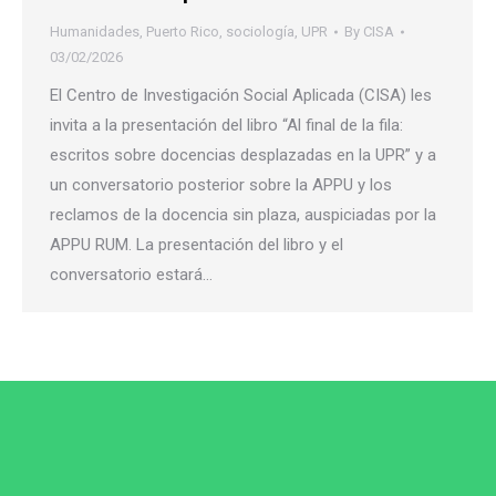
Humanidades
,
Puerto Rico
,
sociología
,
UPR
By
CISA
03/02/2026
El Centro de Investigación Social Aplicada (CISA) les
invita a la presentación del libro “Al final de la fila:
escritos sobre docencias desplazadas en la UPR” y a
un conversatorio posterior sobre la APPU y los
reclamos de la docencia sin plaza, auspiciadas por la
APPU RUM. La presentación del libro y el
conversatorio estará…
© 2026
Departamento de Psicología
Colegio de Artes y Ciencias
Recinto Universitario de Mayagüez