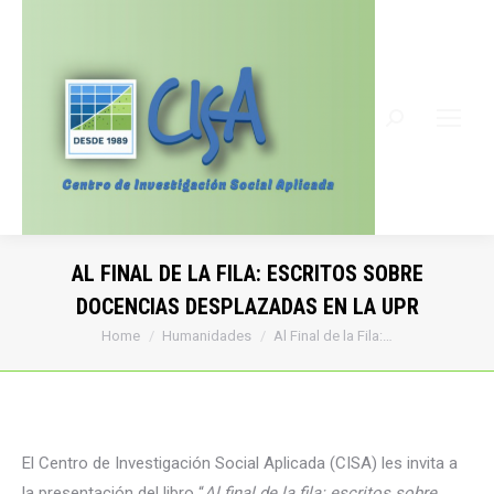
Search:
AL FINAL DE LA FILA: ESCRITOS SOBRE
DOCENCIAS DESPLAZADAS EN LA UPR
You are here:
Home
Humanidades
Al Final de la Fila:…
El Centro de Investigación Social Aplicada (CISA) les invita a
la presentación del libro “
Al final de la fila: escritos sobre