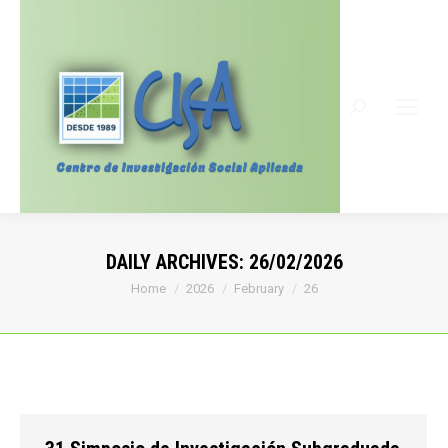
Search:
DAILY ARCHIVES:
26/02/2026
You are here:
Home
2026
February
26