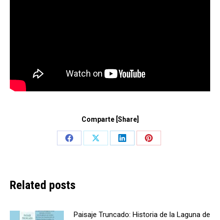
Comparte [Share]
Share
Share
Share
Share
on
on
on
on
Facebook
X
LinkedIn
Pinterest
Related posts
Paisaje Truncado: Historia de la Laguna de