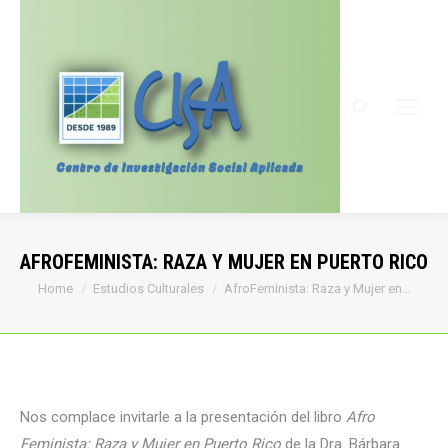
Search:
AFROFEMINISTA: RAZA Y MUJER EN PUERTO RICO
You are here:
Home
Estudios Culturales
AfroFeminista: Raza y Mujer en…
Nos complace invitarle a la presentación del libro
Afro
Feminista: Raza y Mujer en Puerto Rico
de la Dra. Bárbara