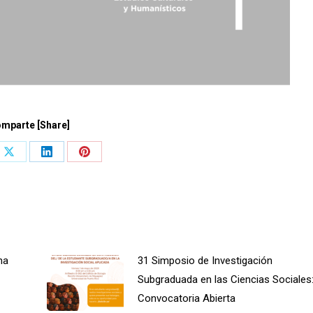
mparte [Share]
Share
Share
Share
on
on
on
book
X
LinkedIn
Pinterest
na
31 Simposio de Investigación
Subgraduada en las Ciencias Sociales
Convocatoria Abierta