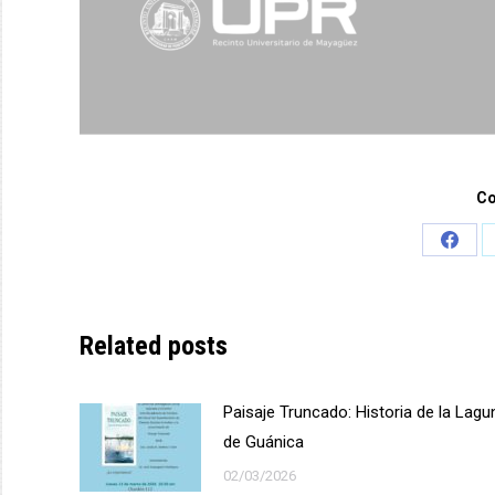
Co
Share
on
Face
Related posts
Paisaje Truncado: Historia de la Lagu
de Guánica
02/03/2026