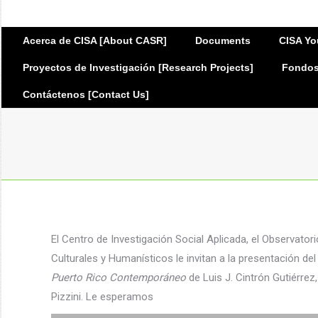
Acerca de CISA [About CASR]
Documents
CISA Yo
Proyectos de Investigación [Research Projects]
Fondos 
Contáctenos [Contact Us]
El Centro de Investigación Social Aplicada, el Observato
Culturales y Humanísticos le invitan a la presentación del
Puerto Rico Contemporáneo
de Luis J. Cintrón Gutiérrez
Pizzini. Le esperamos