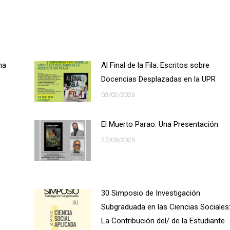
on
on
on
book
X
LinkedIn
Pinterest
na
Al Final de la Fila: Escritos sobre
Docencias Desplazadas en la UPR
03/02/2026
El Muerto Parao: Una Presentación
27/09/2025
30 Simposio de Investigación
Subgraduada en las Ciencias Sociales
La Contribución del/ de la Estudiante