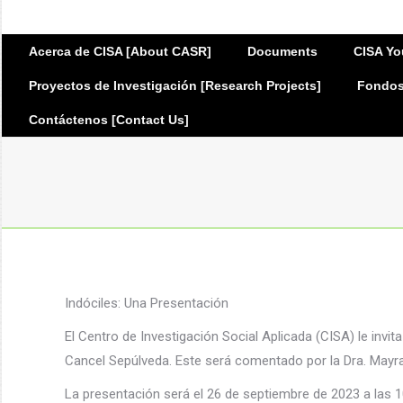
Acerca de CISA [About CASR]
Documents
CISA Yo
Proyectos de Investigación [Research Projects]
Fondos 
Contáctenos [Contact Us]
Indóciles: Una Presentación
El Centro de Investigación Social Aplicada (CISA) le invita
Cancel Sepúlveda. Este será comentado por la Dra. Mayra
La presentación será el 26 de septiembre de 2023 a las 1