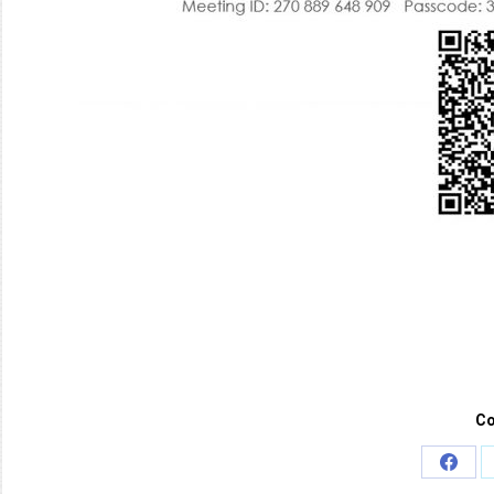
Co
Share