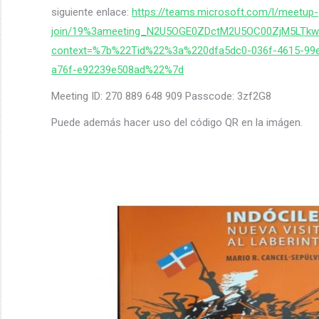
siguiente enlace:
https://teams.microsoft.com/l/meetup-
join/19%3ameeting_N2U5OGE0ZDctM2U5OC00ZjM5LTkw
context=%7b%22Tid%22%3a%220dfa5dc0-036f-4615-99
a76f-e92239e508ad%22%7d
Meeting ID: 270 889 648 909 Passcode: 3zf2G8
Puede además hacer uso del código QR en la imágen.