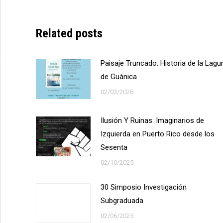
on
Face
Related posts
Paisaje Truncado: Historia de la Lagu
de Guánica
02/03/2026
Ilusión Y Ruinas: Imaginarios de
Izquierda en Puerto Rico desde los
Sesenta
02/10/2025
30 Simposio Investigación
Subgraduada
02/06/2025