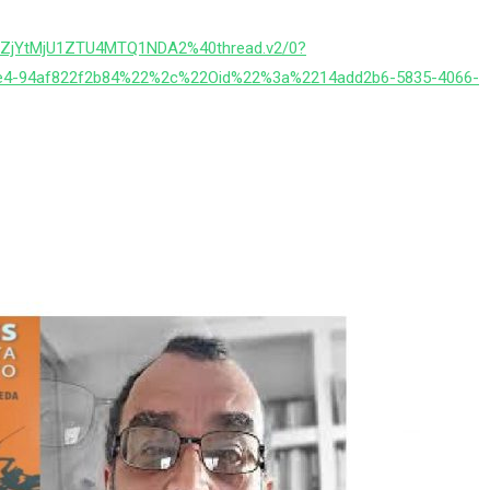
ZjYtMjU1ZTU4MTQ1NDA2%40thread.v2/0?
e4-94af822f2b84%22%2c%22Oid%22%3a%2214add2b6-5835-4066-