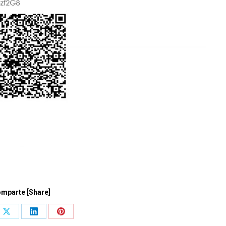
mparte [Share]
Share
Share
Share