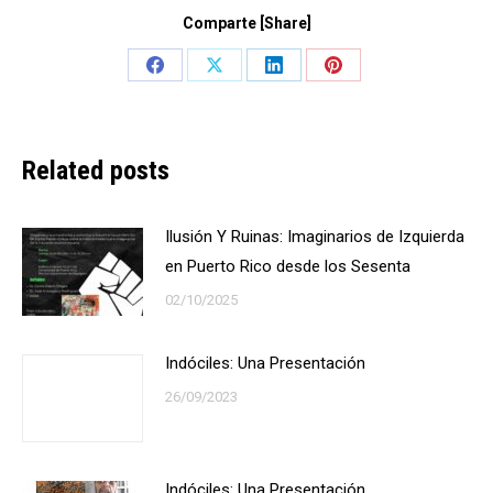
Comparte [Share]
Share
Share
Share
Share
on
on
on
on
Facebook
X
LinkedIn
Pinterest
Related posts
Ilusión Y Ruinas: Imaginarios de Izquierda
en Puerto Rico desde los Sesenta
02/10/2025
Indóciles: Una Presentación
26/09/2023
Indóciles: Una Presentación