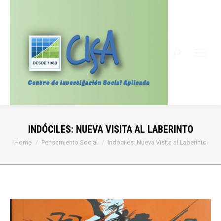
Search:
INDÓCILES: NUEVA VISITA AL LABERINTO
You are here:
Home
Pensamiento Social
Indóciles: Nueva Visita al Laberinto