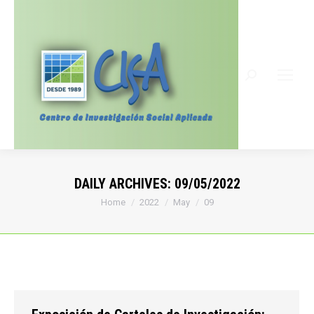
Search:
DAILY ARCHIVES:
09/05/2022
You are here:
Home
2022
May
09