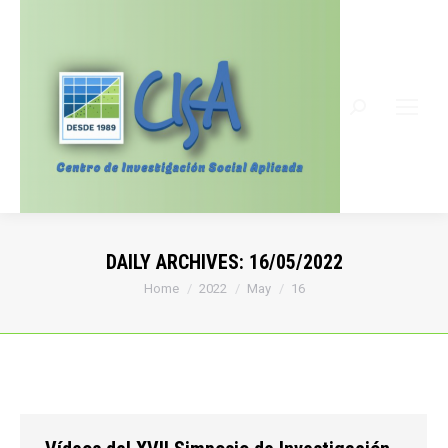
Search:
DAILY ARCHIVES:
16/05/2022
You are here:
Home
2022
May
16