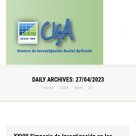
Search:
DAILY ARCHIVES:
27/04/2023
You are here:
Home
2023
April
27