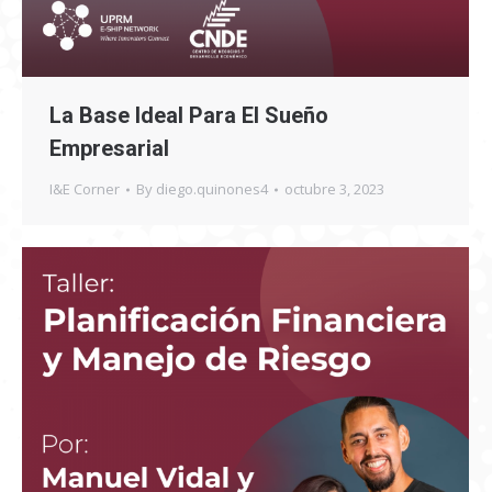
La Base Ideal Para El Sueño
Empresarial
I&E Corner
By
diego.quinones4
octubre 3, 2023