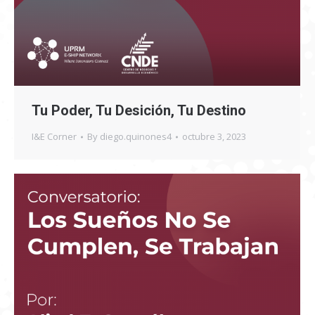
Tu Poder, Tu Desición, Tu Destino
I&E Corner
By
diego.quinones4
octubre 3, 2023