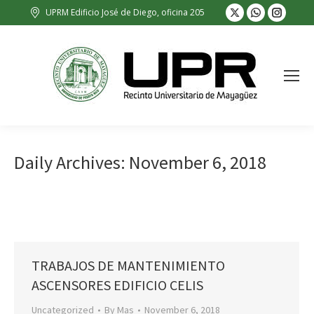
X
Whatsapp
Insta
UPRM Edificio José de Diego, oficina 205
page
page
page
opens
opens
opens
in
in
in
new
new
new
window
window
wind
Daily Archives:
November 6, 2018
TRABAJOS DE MANTENIMIENTO
ASCENSORES EDIFICIO CELIS
Uncategorized
By
Mas
November 6, 2018