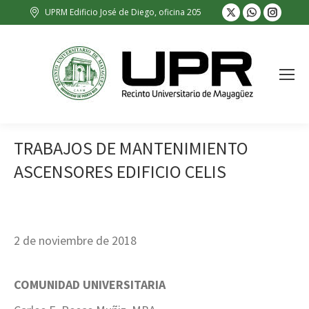
X
Whatsapp
Insta
UPRM Edificio José de Diego, oficina 205
page
page
page
opens
opens
opens
in
in
in
new
new
new
window
window
wind
TRABAJOS DE MANTENIMIENTO
ASCENSORES EDIFICIO CELIS
2 de noviembre de 2018
COMUNIDAD UNIVERSITARIA