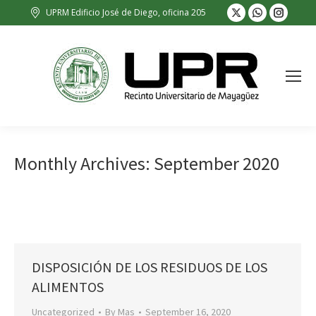
X
Whatsapp
Insta
UPRM Edificio José de Diego, oficina 205
page
page
page
opens
opens
opens
in
in
in
new
new
new
window
window
wind
Monthly Archives:
September 2020
DISPOSICIÓN DE LOS RESIDUOS DE LOS
ALIMENTOS
Uncategorized
By
Mas
September 16, 2020