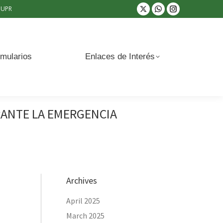
UPR
Enlaces de Interés
X
Whatsapp
Instagram
page
page
page
opens
opens
opens
in
in
in
mularios
Enlaces de Interés
new
new
new
window
window
window
RANTE LA EMERGENCIA
Archives
April 2025
March 2025