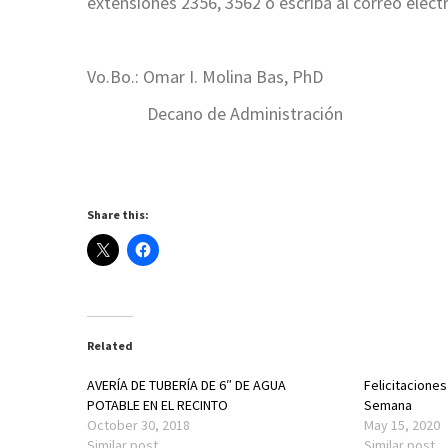
extensiones 2356, 3562 ó escriba al correo ele
Vo.Bo.: Omar I. Molina Bas, PhD
Decano de Administración
Share this:
Related
AVERÍA DE TUBERÍA DE 6″ DE AGUA
Felicitacione
POTABLE EN EL RECINTO
Semana
October 30, 2018
May 15, 2020
Similar post
Similar post