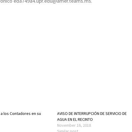
ctrónico eda749a4.upr.edu@amer.teams.ms.
s a los Contadores en su
AVISO DE INTERRUPCIÓN DE SERVICIO DE
AGUA EN EL RECINTO
November 16, 2018
Similar post