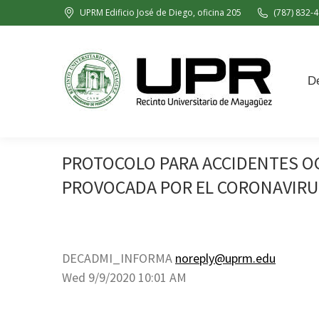
UPRM Edificio José de Diego, oficina 205
(787) 832-4
Decanato de Administración
De
PROTOCOLO PARA ACCIDENTES OC
PROVOCADA POR EL CORONAVIRUS
DECADMI_INFORMA
noreply@uprm.edu
Wed 9/9/2020 10:01 AM