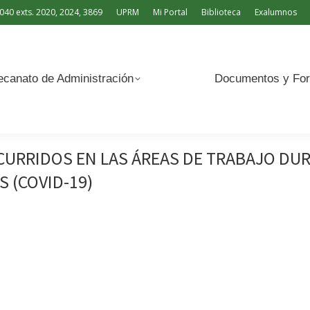
040 exts. 2020, 2024, 3869
UPRM
Mi Portal
Biblioteca
Exalumnos
Documentos y Formularios
canato de Administración
Documentos y For
URRIDOS EN LAS ÁREAS DE TRABAJO DU
 (COVID-19)