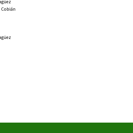
yagüez
s Cobián
yagüez