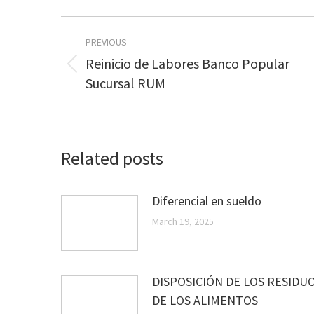
Post
PREVIOUS
navigation
Reinicio de Labores Banco Popular
Previous
Sucursal RUM
post:
Related posts
Diferencial en sueldo
March 19, 2025
DISPOSICIÓN DE LOS RESIDU
DE LOS ALIMENTOS