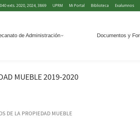
040 exts. 2020, 2024, 3869
UPRM
Mi Portal
Biblioteca
Exalumnos
Documentos y Formularios
canato de Administración
Documentos y For
DAD MUEBLE 2019-2020
OS DE LA PROPIEDAD MUEBLE