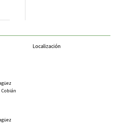
Localización
yagüez
s Cobián
yagüez