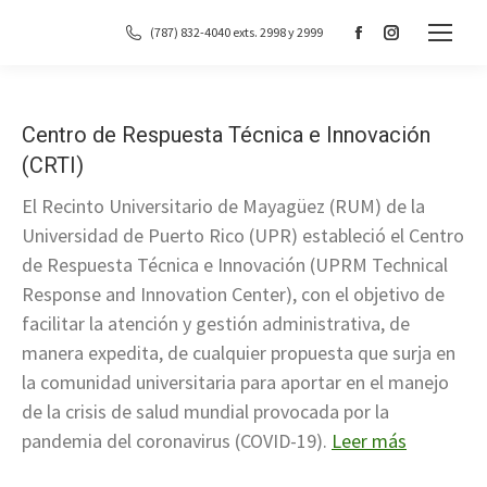
(787) 832-4040 exts. 2998 y 2999
Facebook
Instagram
page
page
opens
opens
in
in
Centro de Respuesta Técnica e Innovación
new
new
(CRTI)
window
window
El Recinto Universitario de Mayagüez (RUM) de la
Universidad de Puerto Rico (UPR) estableció el Centro
de Respuesta Técnica e Innovación (UPRM Technical
Response and Innovation Center), con el objetivo de
facilitar la atención y gestión administrativa, de
manera expedita, de cualquier propuesta que surja en
la comunidad universitaria para aportar en el manejo
de la crisis de salud mundial provocada por la
pandemia del coronavirus (COVID-19).
Leer más