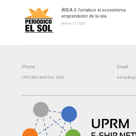
ÁREA-E fortalece el ecosistema
emprendedor de la isla
March 17, 2025
Phone
Email
(787) 832-4040 Ext. 5600
eship@up