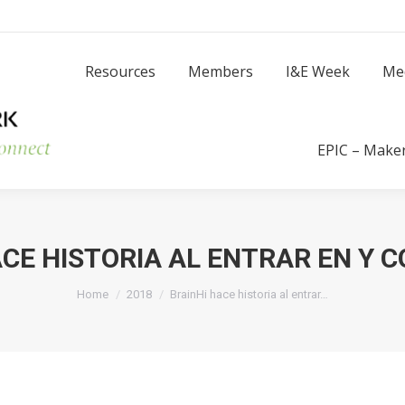
Resources
Members
I
Resources
Members
I&E Week
Me
Success Stories
EPIC – Make
ACE HISTORIA AL ENTRAR EN Y 
You are here:
Home
2018
BrainHi hace historia al entrar…