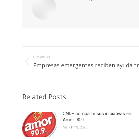
Post
navigation
PREVIOUS
Previous
Empresas emergentes reciben ayuda tr
post:
Related Posts
CNDE comparte sus iniciativas en
Amor 90.9
March 13, 2026