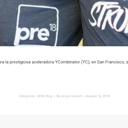
ara la prestigiosa aceleradora YCombinator (YC), en San Francisco, s
Categories:
2018
,
Blog
By
sergio.lopez3
August 16, 2018