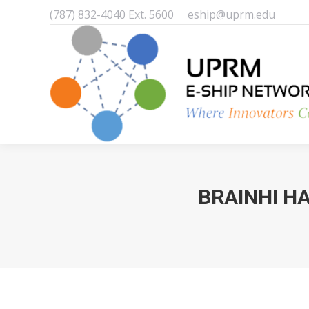
(787) 832-4040 Ext. 5600
eship@uprm.edu
BRAINHI H