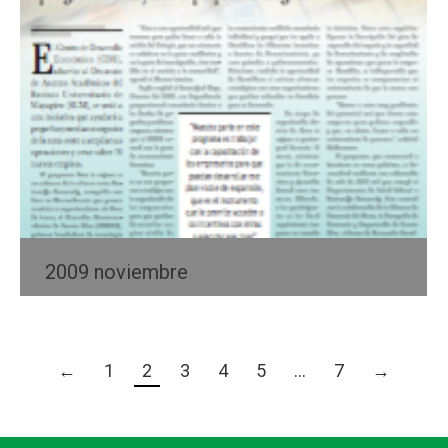
2009 noviembre
←
1
2
3
4
5
…
7
→