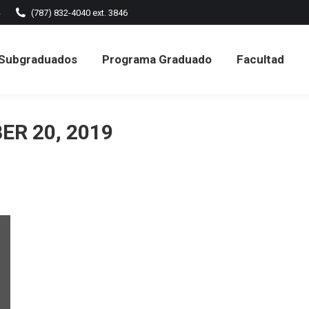
(787) 832-4040 ext. 3846
ramas Subgraduados
Programa Graduado
Facult
Subgraduados
Programa Graduado
Facultad
Formularios
R 20, 2019