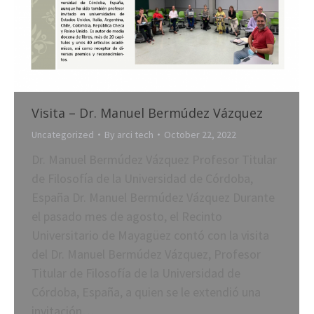
Visita – Dr. Manuel Bermúdez Vázquez
Uncategorized
By
arci tech
October 22, 2022
Dr. Manuel Bermúdez Vázquez Profesor Titular
de Filosofía de la Universidad de Córdoba,
España Dr. Manuel Bermúdez Vázquez Durante
el pasado mes de agosto, el Recinto
Universitario de Mayagüez contó con la visita
del Dr. Manuel Bermúdez Vázquez, Profesor
Titular de Filosofía de la Universidad de
Córdoba, España, a quien se le extendió una
invitación…