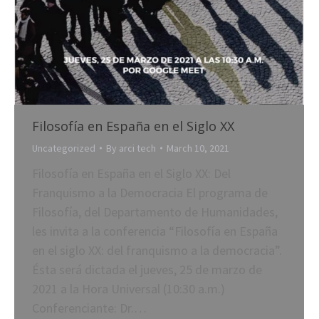
Filosofía en España en el Siglo XX
Uncategorized
By
arci tech
March 10, 2021
Filosofía en España en el Siglo XX: Del
Franquismo a la Democracia El programa de
Filosofía, del Departamento de Humanidades,
les invita a la conferencia “Filosofía en España
en el siglo XX: del franquismo a la democracia”.
Ésta será dictada el jueves, 25 de marzo de
2021 a la Hora Universal (10:30 a.m.)
Conferenciante: Dr.…