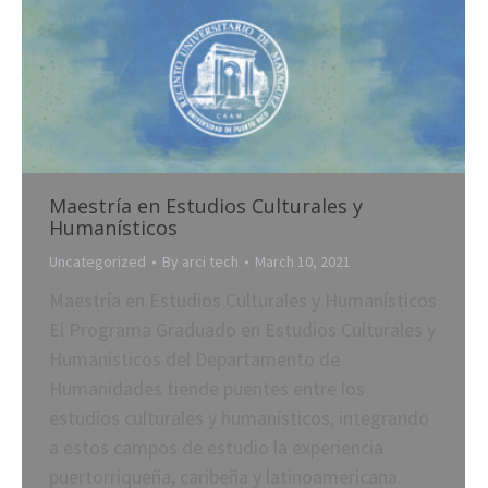
Maestría en Estudios Culturales y
Humanísticos
Uncategorized
By
arci tech
March 10, 2021
Maestría en Estudios Culturales y Humanísticos
El Programa Graduado en Estudios Culturales y
Humanísticos del Departamento de
Humanidades tiende puentes entre los
estudios culturales y humanísticos, integrando
a estos campos de estudio la experiencia
puertorriqueña, caribeña y latinoamericana.