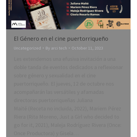
El Género en el cine puertorriqueño
Uncategorized
By
arci tech
October 11, 2023
Les extendemos una efusiva invitación a una
doble tanda de eventos dedicados a reflexionar
sobre género y sexualidad en el cine
puertorriqueño. El jueves, 12 de octubre nos
acompañarán las versátiles y afamadas
directoras puertorriqueñas Juliana
Maité (Receta no incluida, 2022), Mariem Pérez
Riera (Rita Moreno, Just a Girl who decided to
go for it, 2021), Maleja Rodríguez Rivera (Once:
Once Productora) y Gisela…