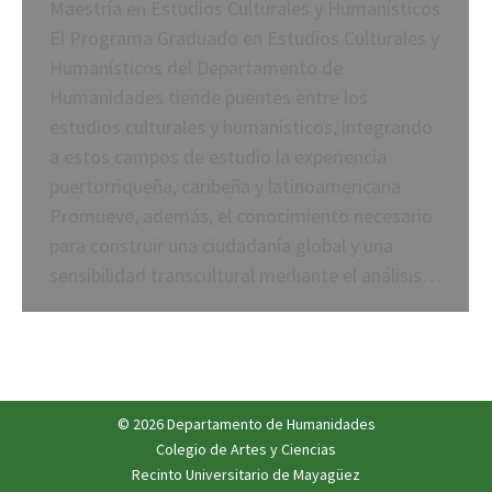
Maestría en Estudios Culturales y Humanísticos
El Programa Graduado en Estudios Culturales y
Humanísticos del Departamento de
Humanidades tiende puentes entre los
estudios culturales y humanísticos, integrando
a estos campos de estudio la experiencia
puertorriqueña, caribeña y latinoamericana.
Promueve, además, el conocimiento necesario
para construir una ciudadanía global y una
sensibilidad transcultural mediante el análisis…
© 2026 Departamento de Humanidades
Colegio de Artes y Ciencias
Recinto Universitario de Mayagüez