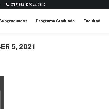
(787) 832-4040 ext. 3846
ramas Subgraduados
Programa Graduado
Facult
Subgraduados
Programa Graduado
Facultad
Formularios
R 5, 2021