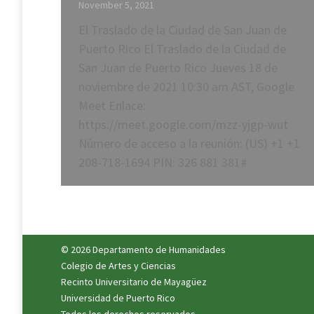
November 5, 2021
El Traslado de la Ciudad de San Juan de
Puerto Rico El Traslado de la Ciudad de
San Juan de Puerto Rico Jueves 18 de
noviembre de 2021 10:30 am AST, Google
Meet Enlace:
https://meet.google.com/mzz-yjgp-wut
Número de acceso a la reunión: (US) +1 +1
208-718-1694 PIN: 326 881 381#
© 2026 Departamento de Humanidades
Colegio de Artes y Ciencias
Recinto Universitario de Mayagüez
Universidad de Puerto Rico
Todos los derechos reservados.