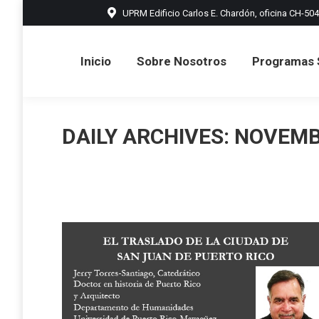
UPRM Edificio Carlos E. Chardón, oficina CH-504
Inicio
Sobre Nosotros
Prog
Inicio
Sobre Nosotros
Programas 
DAILY ARCHIVES:
NOVEMBE