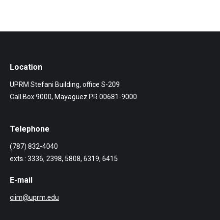
Location
UPRM Stefani Building, office S-209
Call Box 9000, Mayagüez PR 00681-9000
Telephone
(787) 832-4040
exts.: 3336, 2398, 5808, 6319, 6415
E-mail
ciim@uprm.edu