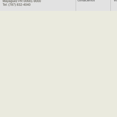
contáctenos
vi
Mayagüez PR 00681-9000
Tel: (787) 832-4040