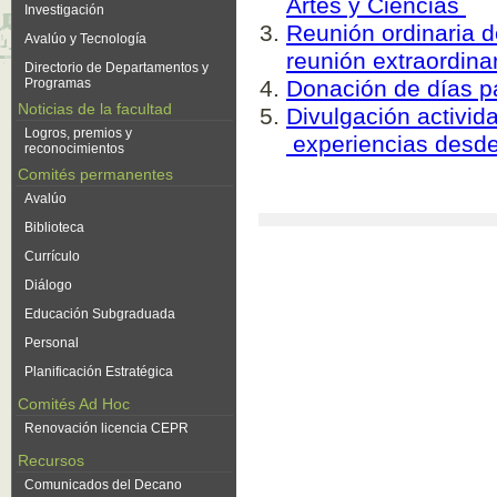
Artes y Ciencias
Investigación
Reunión ordinaria d
Avalúo y Tecnología
reunión extraordina
Directorio de Departamentos y
Programas
Donación de días pa
Noticias de la facultad
Divulgación activida
Logros, premios y
experiencias desde 
reconocimientos
Comités permanentes
Avalúo
Biblioteca
Currículo
Diálogo
Educación Subgraduada
Personal
Planificación Estratégica
Comités Ad Hoc
Renovación licencia CEPR
Recursos
Comunicados del Decano