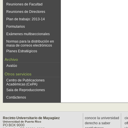
Reuniones de Facultad
Reuniones de Directores
Plan de trabajo: 2013-14
Formularios
Exámenes multiseccionales
Normas para la distribución en
masa de correos electrónicos
Planes Estratégicos
Archivo
Avalúo
Otros servicios
Centro de Publicaciones
Académicas (CePA)
Sala de Reproducciones
Contáctenos
Recinto Universitario de Mayagüez
conoce la universidad
ci
Universidad de Puerto Rico
derecho a saber
of
PO BOX 9000