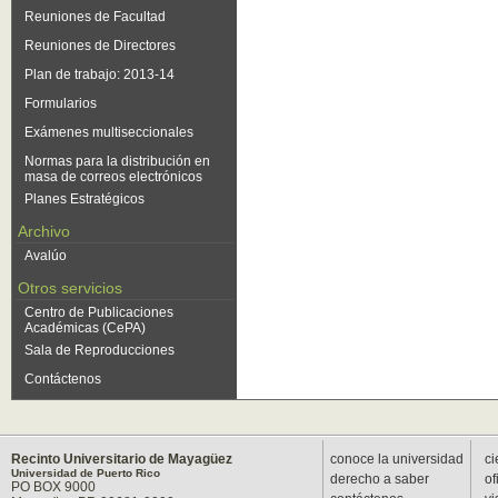
Reuniones de Facultad
Reuniones de Directores
Plan de trabajo: 2013-14
Formularios
Exámenes multiseccionales
Normas para la distribución en
masa de correos electrónicos
Planes Estratégicos
Archivo
Avalúo
Otros servicios
Centro de Publicaciones
Académicas (CePA)
Sala de Reproducciones
Contáctenos
Recinto Universitario de Mayagüez
conoce la universidad
ci
Universidad de Puerto Rico
derecho a saber
of
PO BOX 9000