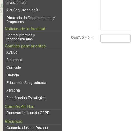
Investigación
Avalúo y Tecnología
Directorio de Departamentos y
Programas
Noticias de la facultad
Logros, premios y
Quiz*: 5 + 5 =
reconocimientos
Comités permanentes
Avalúo
Biblioteca
Currículo
Diálogo
Educación Subgraduada
Personal
Planificación Estratégica
Comités Ad Hoc
Renovación licencia CEPR
Recursos
Comunicados del Decano