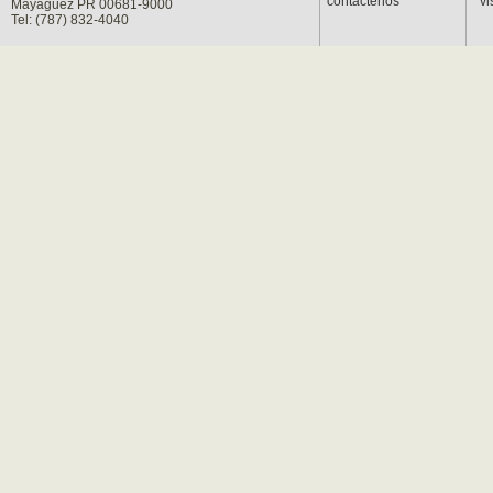
contáctenos
vi
Mayagüez PR 00681-9000
Tel: (787) 832-4040