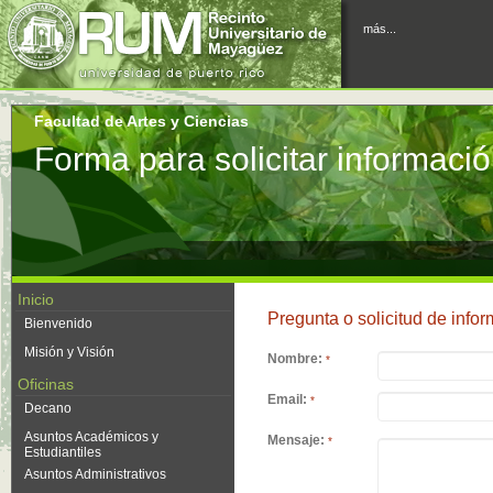
más...
Facultad de Artes y Ciencias
Forma para solicitar informaci
Inicio
Pregunta o solicitud de infor
Bienvenido
Misión y Visión
Nombre:
*
Oficinas
Email:
*
Decano
Asuntos Académicos y
Mensaje:
*
Estudiantiles
Asuntos Administrativos