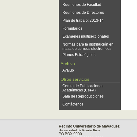
Reuniones de Facultad
Reuniones de Directores
Plan de trabajo: 2013-14
Formularios
Exámenes multiseccionales
Normas para la distribución en
masa de correos electrónicos
Planes Estratégicos
Archivo
Avalúo
Otros servicios
Centro de Publicaciones
Académicas (CePA)
Sala de Reproducciones
Contáctenos
Recinto Universitario de Mayagüez
Universidad de Puerto Rico
PO BOX 9000