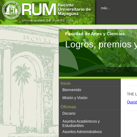
más...
Facultad de Artes y Ciencias
Logros, premios 
Inicio
Bienvenido
THE 
Misión y Visión
Quest 
Oficinas
Decano
Asuntos Académicos y
Estudiantiles
Asuntos Administrativos