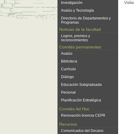
Investigación
Visit
Avalúo y Tecnología
Directorio de Departamentos y
Programas
Noticias de la facultad
Logros, premios y
reconocimientos
Comités permanentes
Avalúo
Biblioteca
Currículo
Diálogo
Educación Subgraduada
Personal
Planificación Estratégica
Comités Ad Hoc
Renovación licencia CEPR
Recursos
Comunicados del Decano