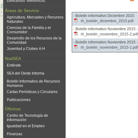
Directorios Telefónicos
Áreas de Servicio
- Boletín informativo Diciembre 2015
Agricultura, Mercadeo y Recursos
rh_boletin_diciembre_2015.pdf
Naturales
Ciencias de la Familia y el
- Boletín informativo Noviembre 2015 -
Consumidor
rh_boletin_noviembre_2015-2.pdf
Desarrollo de los Recursos de la
- Boletín informativo Noviembre 2015 -
Comunidad
rh_boletin_noviembre_2015-1.pdf
Juventud y Clubes 4-H
NotiSEA
Entérate
SEA del Oeste Informa
Boletín Informativo de Recursos
Humanos
Cartas Periódicas y Circulares
Publicaciones
Oficinas
Centro de Tecnología de
Información
Igualdad en el Empleo
Finanzas