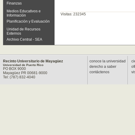
Finanzas
Medios Educativos e
Visitas: 232345
Información
Planificación y Evaluación
Unidad de Recursos
Externos
Archivo Central - SEA
Recinto Universitario de Mayagüez
conoce la universidad
ci
Universidad de Puerto Rico
derecho a saber
of
PO BOX 9000
contáctenos
vi
Mayagüez PR 00681-9000
Tel: (787) 832-4040