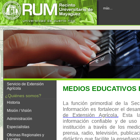
más...
Servicio de Extensión
MEDIOS EDUCATIVOS 
Agrícola
¿Quiénes somos?
Historia
La función primordial de la Se
Información es fortalecer el desa
Misión / Visión
de Extensión Agrícola
.
Esta la
Administración
información confiable y de uso 
institución a través de los med
Especialistas
prensa, radio, televisión, publica
Oficinas Regionales y
didáctico que facilite la enseñanz
Locales