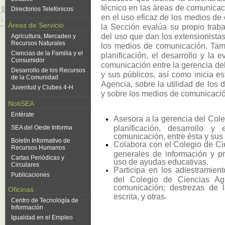
técnico en las áreas de comunicació
Directorios Telefónicos
en el uso eficaz de los medios d
Áreas de Servicio
la Sección evalúa su propio traba
del uso que dan los extensionistas
Agricultura, Mercadeo y
Recursos Naturales
los medios de comunicación. Tamb
Ciencias de la Familia y el
planificación, el desarrollo y la
Consumidor
comunicación entre la gerencia del
Desarrollo de los Recursos
y sus públicos, así como inicia es
de la Comunidad
Agencia, sobre la utilidad de los 
Juventud y Clubes 4-H
y sobre los medios de com
unicaci
NotiSEA
Entérate
Asesora a la gerencia del Cole
planificación, desarrollo 
SEA del Oeste Informa
comunicación, entre ésta y sus 
Boletín Informativo de
Colabora con el Colegio de Ci
Recursos Humanos
generales de información y p
Cartas Periódicas y
uso de ayudas educativas.
Circulares
Participa en los adiestramien
Publicaciones
del Colegio de Ciencias Ag
comunicación; destrezas de l
Oficinas
.
escrita, y otras
Centro de Tecnología de
Información
Igualdad en el Empleo