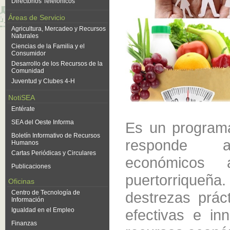
Directorios Telefónicos
Áreas de Servicio
Agricultura, Mercadeo y Recursos
Naturales
Ciencias de la Familia y el
Consumidor
Desarrollo de los Recursos de la
Comunidad
Juventud y Clubes 4-H
NotiSEA
Entérate
SEA del Oeste Informa
Es un programa
Boletín Informativo de Recursos
responde 
Humanos
Cartas Periódicas y Circulares
económicos
Publicaciones
puertorriqueña.
Oficinas
destrezas prác
Centro de Tecnología de
Información
efectivas e in
Igualdad en el Empleo
Finanzas