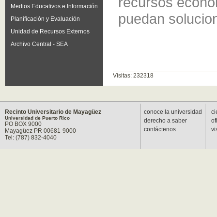
recursos económ
Medios Educativos e Información
puedan solucio
Planificación y Evaluación
Unidad de Recursos Externos
Archivo Central - SEA
Visitas: 232318
Recinto Universitario de Mayagüez
conoce la universidad
ci
Universidad de Puerto Rico
derecho a saber
of
PO BOX 9000
contáctenos
vi
Mayagüez PR 00681-9000
Tel: (787) 832-4040