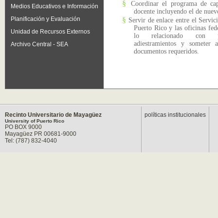
§
Coordinar el programa de cap
Medios Educativos e Información
docente incluyendo el de nuev
Planificación y Evaluación
§
Servir de enlace entre el Servi
Puerto Rico y las oficinas fed
Unidad de Recursos Externos
lo relacionado con pla
adiestramientos y someter a
Archivo Central - SEA
documentos requeridos.
Recinto Universitario de Mayagüez
políticas institucionales
University of Puerto Rico
PO BOX 9000
Mayagüez PR 00681-9000
Tel: (787) 832-4040