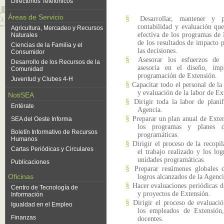
Directorios Telefónicos
Áreas de Servicio
§
Desarrollar, mantener y
contabilidad y evaluación qu
Agricultura, Mercadeo y Recursos
efectiva de los programas de 
Naturales
de los resultados de impacto 
Ciencias de la Familia y el
las decisiones.
Consumidor
§
Asesorar los esfuerzos de
Desarrollo de los Recursos de la
asesoría en el diseño, imp
Comunidad
programación de Extensión.
Juventud y Clubes 4-H
§
Capacitar todo el personal de la
y evaluación de la labor de Ex
NotiSEA
§
Dirigir toda la labor de plani
Entérate
Agencia.
§
Preparar un plan anual de Exte
SEA del Oeste Informa
los programas y planes de
Boletín Informativo de Recursos
programáticas.
Humanos
§
Dirigir el proceso de la recopi
Cartas Periódicas y Circulares
el trabajo realizado y los log
unidades programáticas.
Publicaciones
§
Preparar resúmenes globales d
Oficinas
logros alcanzados de la Agenci
§
Hacer evaluaciones periódicas d
Centro de Tecnología de
y proyectos de Extensión.
Información
§
Dirigir el proceso de evaluació
Igualdad en el Empleo
los empleados de Extensión
Finanzas
docentes.