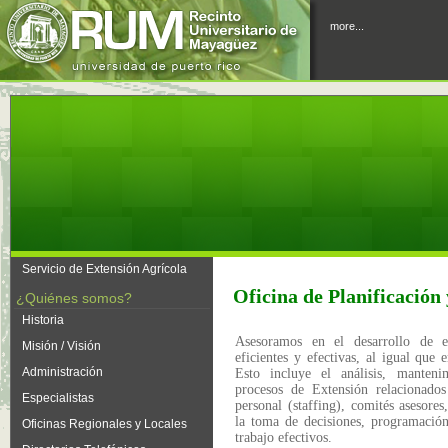
more...
Servicio de Extensión Agrícola
Oficina de Planificación
¿Quiénes somos?
Historia
Asesoramos en el desarrollo de es
Misión / Visión
eficientes y efectivas, al igual que 
Administración
Esto incluye el análisis, manten
procesos de Extensión relacionados
Especialistas
personal (staffing), comités asesores
la toma de decisiones, programación
Oficinas Regionales y Locales
trabajo efectivos.