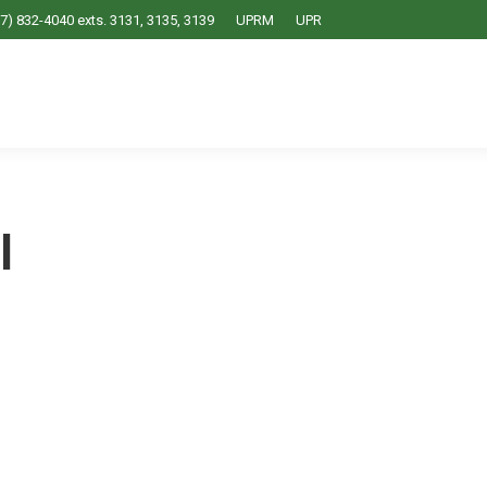
7) 832-4040 exts. 3131, 3135, 3139
UPRM
UPR
l