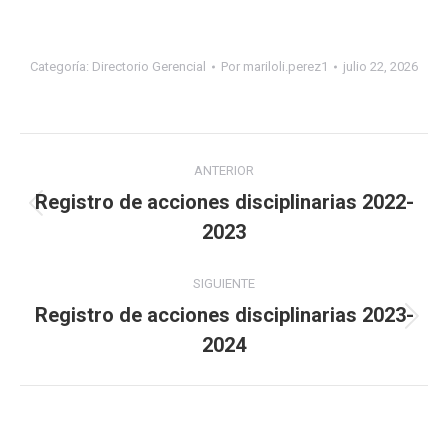
Categoría:
Directorio Gerencial
Por
mariloli.perez1
julio 22, 2026
Navegación
ANTERIOR
entre
Registro de acciones disciplinarias 2022-
Publicación
2023
publicaciones
anterior:
SIGUIENTE
Registro de acciones disciplinarias 2023-
Publicación
2024
siguiente: