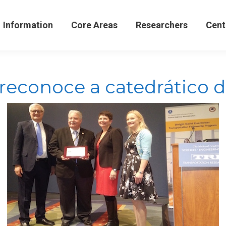
formation
Core Areas
Researchers
Centers 
Information
Core Areas
Researchers
Cent
econoce a catedrático 