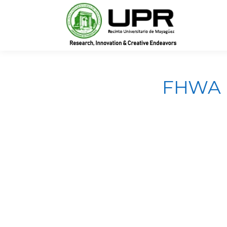
In
FHWA r