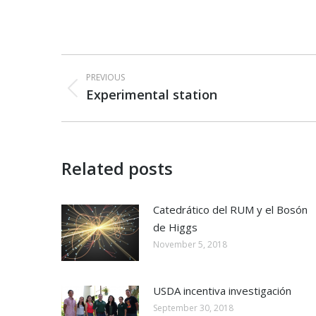
Post
PREVIOUS
navigation
Experimental station
Previous
post:
Related posts
Catedrático del RUM y el Bosón
de Higgs
November 5, 2018
USDA incentiva investigación
September 30, 2018