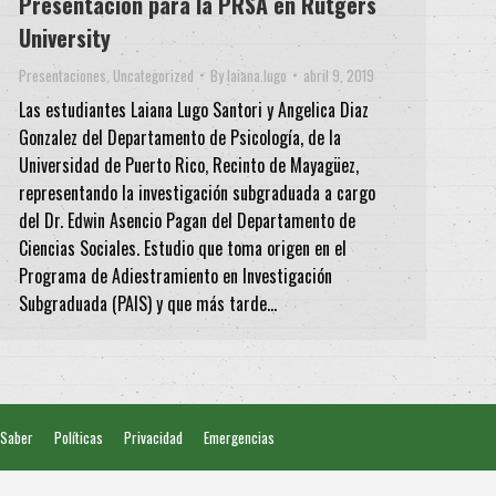
Presentación para la PRSA en Rutgers
University
Presentaciones
,
Uncategorized
By
laiana.lugo
abril 9, 2019
Las estudiantes Laiana Lugo Santori y Angelica Diaz
Gonzalez del Departamento de Psicología, de la
Universidad de Puerto Rico, Recinto de Mayagüez,
representando la investigación subgraduada a cargo
del Dr. Edwin Asencio Pagan del Departamento de
Ciencias Sociales. Estudio que toma origen en el
Programa de Adiestramiento en Investigación
Subgraduada (PAIS) y que más tarde…
 Saber
Políticas
Privacidad
Emergencias