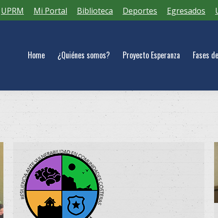
UPRM
Mi Portal
Biblioteca
Deportes
Egresados
s somos?
Proyecto Esperanza
Fases del Proyecto
Eventos
P
Home
¿Quiénes somos?
Proyecto Esperanza
Fases de