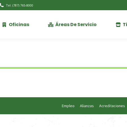
Tel. (787) 765-8000
Oficinas
Áreas De Servicio
T
Oficinas
Áreas De Servicio
T
Empleo
Alianzas
Acreditaciones