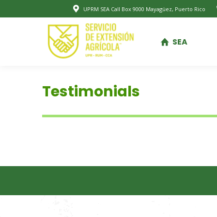
UPRM SEA Call Box 9000 Mayagüez, Puerto Rico
SEA
SEA
Testimonials