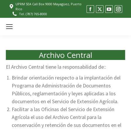
UPRM SEA Call Box 9000 Mayagüez, Puerto
Facebook
X
YouTube
Inst
Rico
Tel. (787) 765-8000
page
page
page
pag
opens
opens
opens
ope
Se
in
in
in
in
new
new
new
new
window
window
window
win
Archivo Central
El Archivo Central tiene la responsabilidad de::
Brindar orientación respecto a la implantación del
Programa de Administración de Documentos
Públicos, reglamentación y leyes aplicadas a los
documentos en el Servicio de Extensión Agrícola.
Facilitar a las Oficinas del Servicio de Extensión
Agrícola el uso del Archivo Central para la
conservación y retención de sus documentos en el