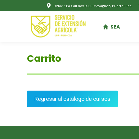
UPRM SEA Call Box 9000 Mayagüez, Puerto Rico
SEA
SEA
Carrito
Regresar al catálogo de cursos