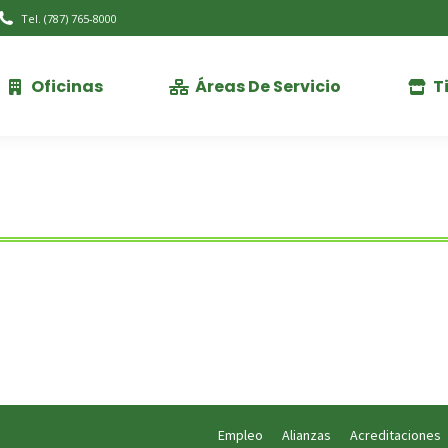
Tel. (787) 765-8000
Oficinas
Áreas De Servicio
T
Oficinas
Áreas De Servicio
T
Empleo
Alianzas
Acreditaciones