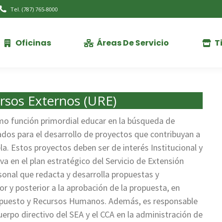
Tel. (787) 765-8000
Oficinas
Áreas De Servicio
T
Oficinas
Áreas De Servicio
T
rsos Externos (URE)
o función primordial educar en la búsqueda de
ados para el desarrollo de proyectos que contribuyan a
ela. Estos proyectos deben ser de interés Institucional y
va en el plan estratégico del Servicio de Extensión
sonal que redacta y desarrolla propuestas y
r y posterior a la aprobación de la propuesta, en
supuesto y Recursos Humanos. Además, es responsable
cuerpo directivo del SEA y el CCA en la administración de