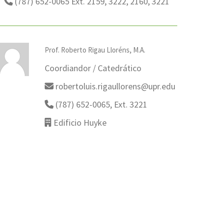
(787) 652-0065 Ext. 2159, 3222, 2160, 3221
Prof. Roberto Rigau Lloréns, M.A.
Coordiandor / Catedrático
robertoluis.rigaullorens@upr.edu
(787) 652-0065, Ext. 3221
Edificio Huyke