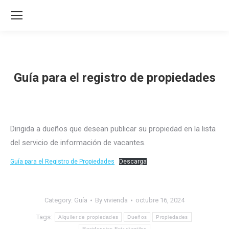
Guía para el registro de propiedades
Dirigida a dueños que desean publicar su propiedad en la lista
del servicio de información de vacantes.
Guía para el Registro de Propiedades
Descarga
Category:
Guía
By
vivienda
octubre 16, 2024
Tags:
Alquiler de propiedades
Dueños
Propiedades
Residencias Estudiantiles