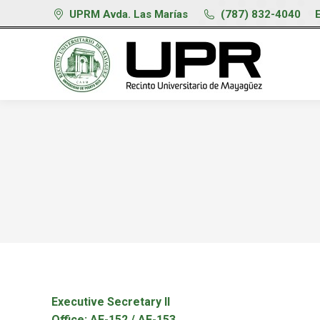
UPRM Avda. Las Marías
(787) 832-4040
Executive Secretary II
Office: AE-152 / AE-153