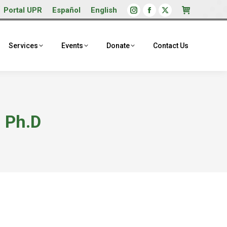
Portal UPR
Español
English
Instagram
Facebook
X
page
page
page
opens
opens
opens
Services
Events
Donate
Contact Us
in
in
in
new
new
new
window
window
window
, Ph.D