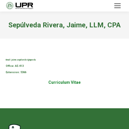
Sepúlveda Rivera, Jaime, LLM, CPA
Email:
jaime.sepulveda1@upr.edu
Office:
AE-413
Extension:
5366
Curriculum Vitae