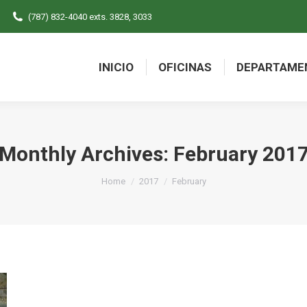
(787) 832-4040 exts. 3828, 3033
INICIO
OFICINAS
DEPARTAME
INICIO
OFICINAS
DEPARTAME
Monthly Archives:
February 201
You are here:
Home
2017
February